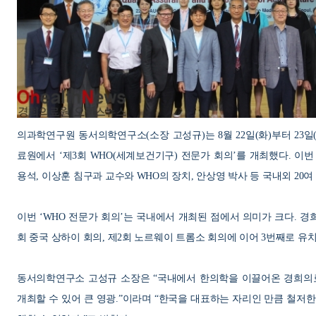
의과학연구원 동서의학연구소
(
소장 고성규
)
는
8
월
22
일
(
화
)
부터
23
일
료원에서
‘
제
3
회
WHO(
세계보건기구
)
전문가 회의
’
를 개최했다
.
이번
용석
,
이상훈 침구과 교수와
WHO
의 장치
,
안상영 박사 등 국내외
20
여
이번
‘WHO
전문가 회의
’
는 국내에서 개최된 점에서 의미가 크다
.
경
회 중국 상하이 회의
,
제
2
회 노르웨이 트롬소 회의에 이어
3
번째로 유
동서의학연구소 고성규 소장은
“
국내에서 한의학을 이끌어온 경희
개최할 수 있어 큰 영광
.”
이라며
“
한국을 대표하는 자리인 만큼 철저한