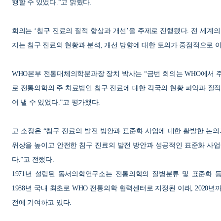
행할 수 있었다
.”
고 밝혔다
.
회의는
‘
침구 진료의 질적 향상과 개선
’
을 주제로 진행됐다
.
전 세계의
지는 침구 진료의 현황과 분석
,
개선 방향에 대한 토의가 중점적으로 
WHO
본부 전통대체의학분과장 장치 박사는
“
금번 회의는
WHO
에서 
로 전통의학의 주 치료법인 침구 진료에 대한 각국의 현황 파악과 질
어 낼 수 있었다
.”
고 평가했다
.
고 소장은
“
침구 진료의 발전 방안과 표준화 사업에 대한 활발한 논
위상을 높이고 안전한 침구 진료의 발전 방안과 성공적인 표준화 사업
다
.”
고 전했다
.
1971
년 설립된 동서의학연구소는 전통의학의 질병분류 및 표준화 
1988
년 국내 최초로
WHO
전통의학 협력센터로 지정된 이래
, 2020
년
전에 기여하고 있다
.