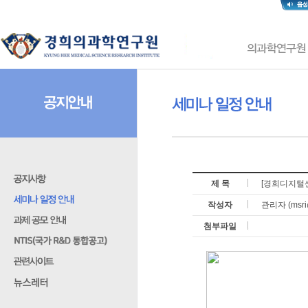
제 목
[경희디지털
작성자
관리자 (msri@
첨부파일